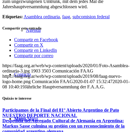
zum ungezwungenen Umtrunk, mit dem jedes Mal die
Jahreshauptversammlung abgeschlossen wird.
Etiquetas:
Asamblea ordinaria
,
faag
,
subcomision federal
Compartir esta entrada
Agenda
Compartir en Facebook
Compartir en X
Compartir en LinkedIn
Compartir por correo
https://faag.org.ar/web/wp-content/uploads/2020/01/Foto-Asamblea-
ordinaria-3.jpg
1903
3503
Comunicación FAAG
Contacto
https://faag.org.ar/web/wp-content/uploads/2019/08/faag-nuevo-
logo-home.png
Comunicación FAAG
2020-01-07 15:32:47
2020-01-
08 10:40:19
Jährliche Hauptversammlung der F.A.A.G.
Quizás te interese
Participamos de la Final del 81° Abierto Argentino de Pato
NUESTRO DEPORTE NACIONAL
Menú
Menú
Despedida del Agregado Cultural de Alemania en Argentina:
Markus Sasse culmina su gestión con un reconocimiento de la
comunidad argentino-alemana