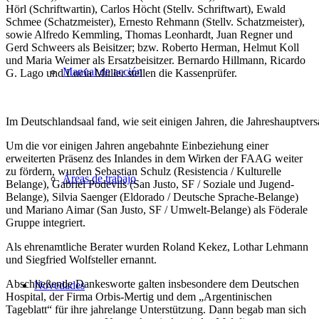
Hörl (Schriftwartin), Carlos Höcht (Stellv. Schriftwart), Ewald
Schmee (Schatzmeister), Ernesto Rehmann (Stellv. Schatzmeister),
sowie Alfredo Kemmling, Thomas Leonhardt, Juan Regner und
Gerd Schweers als Beisitzer; bzw. Roberto Herman, Helmut Koll
und Maria Weimer als Ersatzbeisitzer. Bernardo Hillmann, Ricardo
Manual de acción
G. Lago und Lucía Müller stellen die Kassenprüfer.
Im Deutschlandsaal fand, wie seit einigen Jahren, die Jahreshauptv
Um die vor einigen Jahren angebahnte Einbeziehung einer
erweiterten Präsenz des Inlandes in dem Wirken der FAAG weiter
zu fördern, wurden Sebastian Schulz (Resistencia / Kulturelle
Áreas de trabajo
Belange), Gabriel Podevils (San Justo, SF / Soziale und Jugend-
Belange), Silvia Saenger (Eldorado / Deutsche Sprache-Belange)
und Mariano Aimar (San Justo, SF / Umwelt-Belange) als Föderale
Gruppe integriert.
Als ehrenamtliche Berater wurden Roland Kekez, Lothar Lehmann
und Siegfried Wolfsteller ernannt.
Abschließende Dankesworte galten insbesondere dem Deutschen
Novedades
Hospital, der Firma Orbis-Mertig und dem „Argentinischen
Tageblatt“ für ihre jahrelange Unterstützung. Dann begab man sich