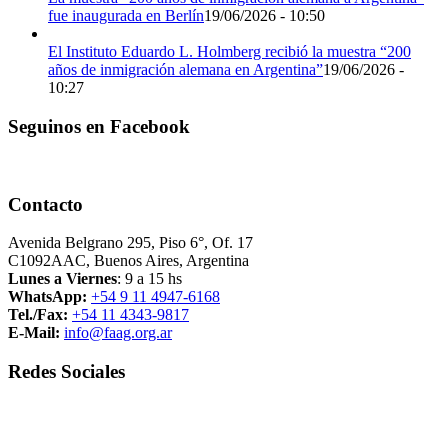
fue inaugurada en Berlín
19/06/2026 - 10:50
El Instituto Eduardo L. Holmberg recibió la muestra “200
años de inmigración alemana en Argentina”
19/06/2026 -
10:27
Seguinos en Facebook
Contacto
Avenida Belgrano 295, Piso 6°, Of. 17
C1092AAC, Buenos Aires, Argentina
Lunes a Viernes
: 9 a 15 hs
WhatsApp:
+54 9 11 4947-6168
Tel./Fax:
+54 11 4343-9817
E-Mail:
info@faag.org.ar
Redes Sociales