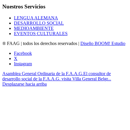
Nuestros Servicios
LENGUA ALEMANA
DESARROLLO SOCIAL
MEDIOAMBIENTE
EVENTOS CULTURALES
® FAAG | todos los derechos reservados |
Diseño BOOM! Estudio
Facebook
X
Instagram
Asamblea General Ordinaria de la F.A.A.G.
El consultor de
desarrollo social de la F.A.A.G. visita Villa General Belgr...
Desplazarse hacia arriba