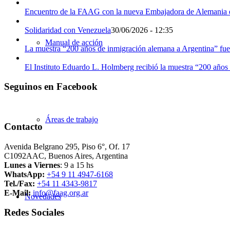
Encuentro de la FAAG con la nueva Embajadora de Alemania e
Solidaridad con Venezuela
30/06/2026 - 12:35
Manual de acción
La muestra “200 años de inmigración alemana a Argentina” fue
El Instituto Eduardo L. Holmberg recibió la muestra “200 años
Seguinos en Facebook
Áreas de trabajo
Contacto
Avenida Belgrano 295, Piso 6°, Of. 17
C1092AAC, Buenos Aires, Argentina
Lunes a Viernes
: 9 a 15 hs
WhatsApp:
+54 9 11 4947-6168
Tel./Fax:
+54 11 4343-9817
E-Mail:
info@faag.org.ar
Novedades
Redes Sociales