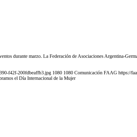
eventos durante marzo. La Federación de Asociaciones Argentina-Germa
e390-f42f-200fdbeaffb3.jpg
1080
1080
Comunicación FAAG
https://f
bramos el Día Internacional de la Mujer