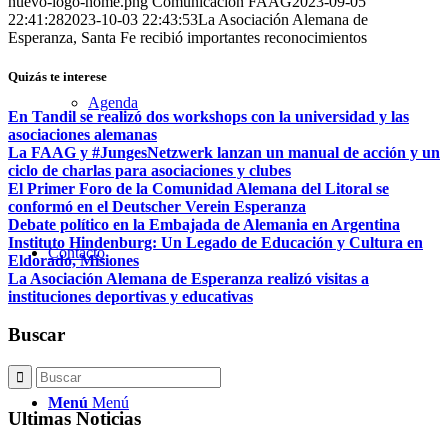
nuevo-logo-home.png
Comunicación FAAG
2023-09-05
22:41:28
2023-10-03 22:43:53
La Asociación Alemana de
Esperanza, Santa Fe recibió importantes reconocimientos
Quizás te interese
Agenda
En Tandil se realizó dos workshops con la universidad y las
asociaciones alemanas
La FAAG y #JungesNetzwerk lanzan un manual de acción y un
ciclo de charlas para asociaciones y clubes
El Primer Foro de la Comunidad Alemana del Litoral se
conformó en el Deutscher Verein Esperanza
Debate político en la Embajada de Alemania en Argentina
Instituto Hindenburg: Un Legado de Educación y Cultura en
Contacto
Eldorado, Misiones
La Asociación Alemana de Esperanza realizó visitas a
instituciones deportivas y educativas
Buscar
Menú
Menú
Ultimas Noticias