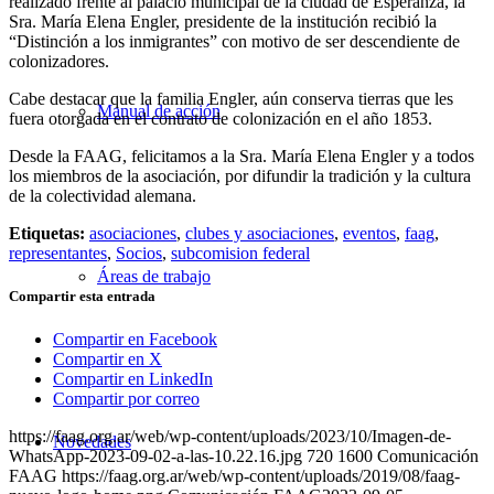
realizado frente al palacio municipal de la ciudad de Esperanza, la
Sra. María Elena Engler, presidente de la institución recibió la
“Distinción a los inmigrantes” con motivo de ser descendiente de
colonizadores.
Cabe destacar que la familia Engler, aún conserva tierras que les
Manual de acción
fuera otorgada en el contrato de colonización en el año 1853.
Desde la FAAG, felicitamos a la Sra. María Elena Engler y a todos
los miembros de la asociación, por difundir la tradición y la cultura
de la colectividad alemana.
Etiquetas:
asociaciones
,
clubes y asociaciones
,
eventos
,
faag
,
representantes
,
Socios
,
subcomision federal
Áreas de trabajo
Compartir esta entrada
Compartir en Facebook
Compartir en X
Compartir en LinkedIn
Compartir por correo
https://faag.org.ar/web/wp-content/uploads/2023/10/Imagen-de-
Novedades
WhatsApp-2023-09-02-a-las-10.22.16.jpg
720
1600
Comunicación
FAAG
https://faag.org.ar/web/wp-content/uploads/2019/08/faag-