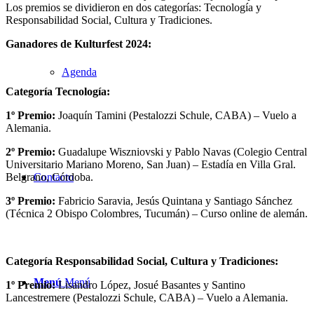
Los premios se dividieron en dos categorías: Tecnología y
Responsabilidad Social, Cultura y Tradiciones.
Ganadores de Kulturfest 2024:
Agenda
Categoría Tecnología:
1º Premio:
Joaquín Tamini (Pestalozzi Schule, CABA) – Vuelo a
Alemania.
2º Premio:
Guadalupe Wiszniovski y Pablo Navas (Colegio Central
Universitario Mariano Moreno, San Juan) – Estadía en Villa Gral.
Belgrano, Córdoba.
Contacto
3º Premio:
Fabricio Saravia, Jesús Quintana y Santiago Sánchez
(Técnica 2 Obispo Colombres, Tucumán) – Curso online de alemán.
Categoría Responsabilidad Social, Cultura y Tradiciones:
Menú
Menú
1º Premio:
Lisandro López, Josué Basantes y Santino
Lancestremere (Pestalozzi Schule, CABA) – Vuelo a Alemania.