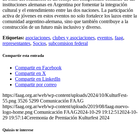
instituciones alemanas en Argentina por fomentar la integración
cultural y el entendimiento entre las dos naciones. La participación
activa de jóvenes en estos eventos no solo fortalece los lazos entre la
comunidad argentino-alemana, sino que también contribuye a la
construcción de un futuro más inclusivo y diverso.
Etiquetas:
asociaciones
,
clubes y asociaciones
,
eventos
,
faag
,
representantes
,
Socios
,
subcomision federal
Compartir esta entrada
Compartir en Facebook
Compartir en X
Compartir en LinkedIn
Compartir por correo
https://faag.org.ar/web/wp-content/uploads/2024/10/KulturFest-
55.png
3526
5299
Comunicación FAAG
https://faag.org.ar/web/wp-content/uploads/2019/08/faag-nuevo-
logo-home.png
Comunicación FAAG
2024-10-29 19:12:51
2024-10-
29 19:57:14
Ceremonia de Premiación Kulturfest 2024
Quizás te interese