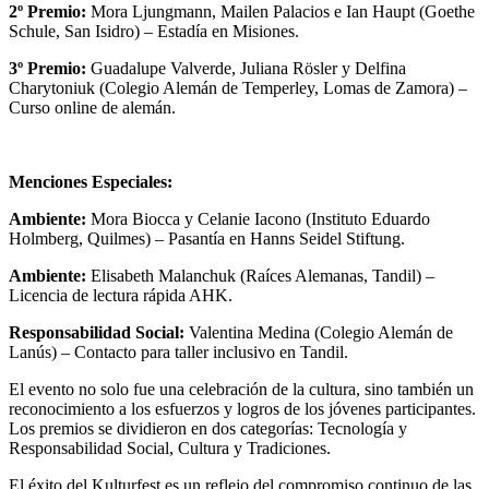
2º Premio:
Mora Ljungmann, Mailen Palacios e Ian Haupt (Goethe
Schule, San Isidro) – Estadía en Misiones.
3º Premio:
Guadalupe Valverde, Juliana Rösler y Delfina
Charytoniuk (Colegio Alemán de Temperley, Lomas de Zamora) –
Curso online de alemán.
Menciones Especiales:
Ambiente:
Mora Biocca y Celanie Iacono (Instituto Eduardo
Holmberg, Quilmes) – Pasantía en Hanns Seidel Stiftung.
Ambiente:
Elisabeth Malanchuk (Raíces Alemanas, Tandil) –
Licencia de lectura rápida AHK.
Responsabilidad Social:
Valentina Medina (Colegio Alemán de
Lanús) – Contacto para taller inclusivo en Tandil.
El evento no solo fue una celebración de la cultura, sino también un
reconocimiento a los esfuerzos y logros de los jóvenes participantes.
Los premios se dividieron en dos categorías: Tecnología y
Responsabilidad Social, Cultura y Tradiciones.
El éxito del Kulturfest es un reflejo del compromiso continuo de las