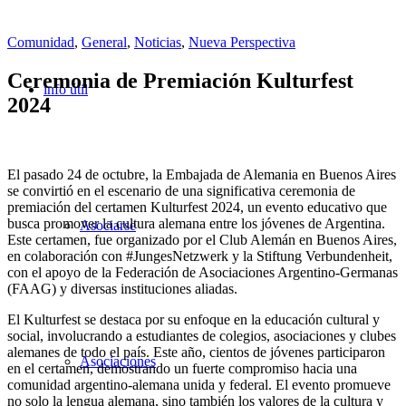
Comunidad
,
General
,
Noticias
,
Nueva Perspectiva
Ceremonia de Premiación Kulturfest
info útil
2024
El pasado 24 de octubre, la Embajada de Alemania en Buenos Aires
se convirtió en el escenario de una significativa ceremonia de
premiación del certamen Kulturfest 2024, un evento educativo que
busca promover la cultura alemana entre los jóvenes de Argentina.
Asociarse
Este certamen, fue organizado por el Club Alemán en Buenos Aires,
en colaboración con #JungesNetzwerk y la Stiftung Verbundenheit,
con el apoyo de la Federación de Asociaciones Argentino-Germanas
(FAAG) y diversas instituciones aliadas.
El Kulturfest se destaca por su enfoque en la educación cultural y
social, involucrando a estudiantes de colegios, asociaciones y clubes
alemanes de todo el país. Este año, cientos de jóvenes participaron
Asociaciones
en el certamen, demostrando un fuerte compromiso hacia una
comunidad argentino-alemana unida y federal. El evento promueve
no solo la lengua alemana, sino también los valores de la cultura y