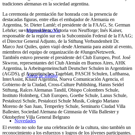
tradiciones alemanas en la sociedad argentina.
La ceremonia de premiación fue honrada con la presencia de
destacadas figuras, entre ellas el embajador de Alemania en
Argentina, Sr. Dieter Lamlé; el presidente de la FAAG, Sr. German
Lehrke; su vicepresidenta, Victoria von Neufforge; Inés Kaiser,
Manual de acción
responsable de la región sur en la Subcomisión Federal de la FAAG;
el Director General Adjunto, de la Stiftung Verbundenheit Dr.
Marco Just Quiles, quien viajó desde Alemania para asistir al evento,
miembros del equipo de organización de #JungesNetzwerk.
También estuvo presente el presidente del Club Europeo, Prof. José
Skwron, representantes del Club Alemán en Buenos Aires, AHK
Argentina, la Arbeitsgemeinschaft Deutscher Schulen in Argentinien
(AGDS), el Argentinisches Tageblatt, PASCH Schulen, Lufthansa,
Áreas de trabajo
InterAssist, Knauf Argentina, Nueva Comunicación Agencia, el
Gobierno de la Ciudad, Cross-Culture Publishing, Hanns Seidel
Stiftung, Raíces Alemanas Tandil, Obispo Colombres Schule,
Instituto Holmberg, Club Europeo, Goethe Schule, Lanus Schule,
Pestalozzi Schule, Pestalozzi Schule Musik, Colegio Mariano
Moreno de San Juan, Temperley Schule, Seminario Ciudad Villa
Ballester, Sociedad Alemana de Gimnasia de Villa Ballester y
Oktoberfest Villa General Belgrano
Novedades
El evento no solo fue una celebración de la cultura, sino también un
reconocimiento a los esfuerzos y logros de los jóvenes participantes.