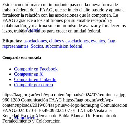
Este encuentro marca un importante paso en la nueva forma de
trabajo federal de la FAAG, que se inició el año pasado y apunta a
fortalecer la relación con las asociaciones que la componen. La
FAAG agradece a los anfitriones por su amable recepción y
colaboración, y reafirma su compromiso de avanzar y fortalecer los
Agenda
lazos, trabajando juntos para crecer en unidad federal.
Etiquetas:
asociaciones
,
clubes y asociaciones
,
eventos
,
faag
,
representantes
,
Socios
,
subcomision federal
Compartir esta entrada
Compartir en Facebook
Contacto
Compartir en X
Compartir en LinkedIn
Compartir por correo
https://faag.org.ar/web/wp-content/uploads/2024/07/reunionsea.jpg
960
1280
Comunicación FAAG
https://faag.org.ar/web/wp-
content/uploads/2019/08/faag-nuevo-logo-home.png
Comunicación
FAAG
2024-07-01 10:49:09
2024-07-01 12:15:48
Visita a la
Sociedad Escolar Alemana de Bahía Blanca: Un Encuentro de
Menú
Menú
Fortalecimiento y Colaboración