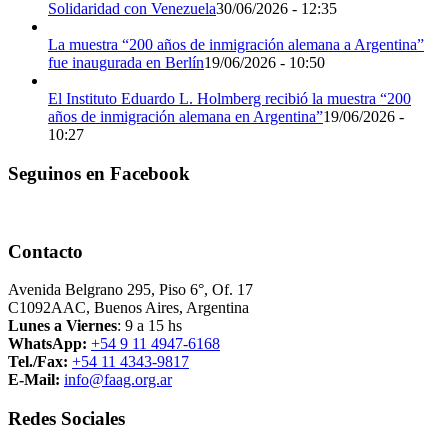
Solidaridad con Venezuela
30/06/2026 - 12:35
La muestra “200 años de inmigración alemana a Argentina”
fue inaugurada en Berlín
19/06/2026 - 10:50
El Instituto Eduardo L. Holmberg recibió la muestra “200
años de inmigración alemana en Argentina”
19/06/2026 -
10:27
Seguinos en Facebook
Contacto
Avenida Belgrano 295, Piso 6°, Of. 17
C1092AAC, Buenos Aires, Argentina
Lunes a Viernes
: 9 a 15 hs
WhatsApp:
+54 9 11 4947-6168
Tel./Fax:
+54 11 4343-9817
E-Mail:
info@faag.org.ar
Redes Sociales