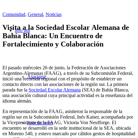
Comunidad
,
General
,
Noticias
Visita a la Sociedad Escolar Alemana de
info útil
Bahía Blanca: Un Encuentro de
Fortalecimiento y Colaboración
El pasado miércoles 26 de junio, la Federación de Asociaciones
Argentino-Alemanas (FAAG), a través de su Subcomisión Federal,
Asociarse
inició una recorrida regional con el propósito de establecer un
contacto directo con las asociaciones de la región sur. La primera
parada fue la
Sociedad Escolar Alemana
(SEA) de Bahía Blanca,
una asociación cultural cuya principal actividad es la enseñanza del
idioma alemán.
En representación de la FAAG, asistieron la responsable de la
región sur en la Subcomisión Federal, Inés Kaiser, acompañada por
la Vicepresidente de la FAAG, Victoria Von Neufforge. El
Asociaciones
encuentro se desarrolló en la sede institucional de la SEA, ubicada
en Moreno 540, y estuvo marcado por cálidos gestos de hospitalidad