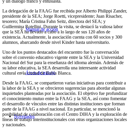
y un diálogo franco y entusiasta.
La delegación de la FAAG fue recibida por Alberto Philippi Zander,
presidente de la SEA; Jorge Roetti, vicepresidente; Juan Risacher,
tesorero; María Cristina Fahn Seitz, directora del SEA; y
Guillermina Rotellini. Durante la visita, se destacó la valiosa labor
Manual de acción
que la SEA ha llevado a cabo a lo largo de sus 120 años de
existencia. Actualmente, la asociación cuenta con 60 socios y 300
alumnos, abarcando desde nivel Kinder hasta universitario.
Uno de los puntos destacados del encuentro fue la conversación
sobre el convenio educativo vigente entre la SEA y la Universidad
Nacional del Sur para la enseñanza del idioma alemán. Además de
su labor educativa, la SEA desarrolla una interesante actividad
Áreas de trabajo
cultural en la ciudad de Bahía Blanca.
Desde la FAAG, se compartieron varias iniciativas para contribuir a
la labor de la SEA y se ofrecieron sugerencias para abordar algunas
inquietudes planteadas por la asociación. El objetivo fue profundizar
el conocimiento mutuo entre la FAAG y la SEA, así como fomentar
el desarrollo de vínculos entre las distintas instituciones que forman
parte de la FAAG a nivel nacional. En particular, se mencionó la
posibilidad de colaboración con el Centro DIHA y la exploración de
Novedades
líneas de trabajo interinstitucionales con otras organizaciones locales
y nacionales.