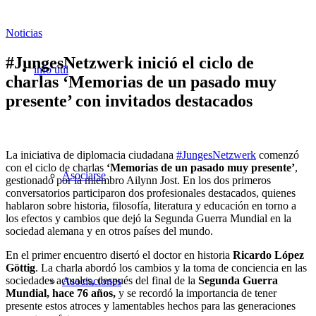
Noticias
#JungesNetzwerk inició el ciclo de
info útil
charlas ‘Memorias de un pasado muy
presente’ con invitados destacados
La iniciativa de diplomacia ciudadana
#JungesNetzwerk
comenzó
con el ciclo de charlas
‘Memorias de un pasado muy presente’
,
Asociarse
gestionado por la miembro Ailynn Jost. En los dos primeros
conversatorios participaron dos profesionales destacados, quienes
hablaron sobre historia, filosofía, literatura y educación en torno a
los efectos y cambios que dejó la Segunda Guerra Mundial en la
sociedad alemana y en otros países del mundo.
En el primer encuentro disertó el doctor en historia
Ricardo López
Göttig
. La charla abordó los cambios y la toma de conciencia en las
sociedades actuales, después del final de la
Segunda Guerra
Asociaciones
Mundial, hace 76 años,
y se recordó la importancia de tener
presente estos atroces y lamentables hechos para las generaciones