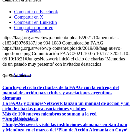
Compartir esta entrada
Compartir en Facebook
Compartir en X
Compartir en LinkedIn
Compartir por correo
Agenda
https://faag.org.ar/web/wp-content/uploads/2021/10/memorias-
e1633439766187.jpg
934
1080
Comunicación FAAG
https://faag.org.ar/web/wp-content/uploads/2019/08/faag-nuevo-
logo-home.png
Comunicación FAAG
2021-10-05 10:17:13
2021-10-
05 10:18:21
#JungesNetzwerk inició el ciclo de charlas ‘Memorias
de un pasado muy presente’ con invitados destacados
Contacto
Quizás te interese
Concluyó el ciclo de charlas de la FAAG con la entrega del
manual de acción para clubes y asociaciones argentino-
alemanas
La FAAG y #JungesNetzwerk lanzan un manual de acción y un
ciclo de charlas para asociaciones y clubes
Más de 100 nuevos miembros se suman a la red
Menú
Menú
#JungesNetzwerk
#JungesNetzwerk visitó las instituciones alemanas en San Juan
y Mendoza en el marco del ‘Plan de Acción Alemania en Cuyo’